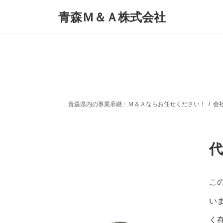
コ
ナ
青森Ｍ＆Ａ株式会社
ン
ビ
テ
ゲ
ン
ー
ツ
シ
へ
ョ
ス
ン
キ
に
ッ
移
プ
動
青森県内の事業承継・Ｍ＆Ａならお任せください！
会
こ
い
く