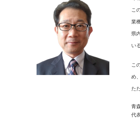
こ
業
県
い
こ
め
た
青
代