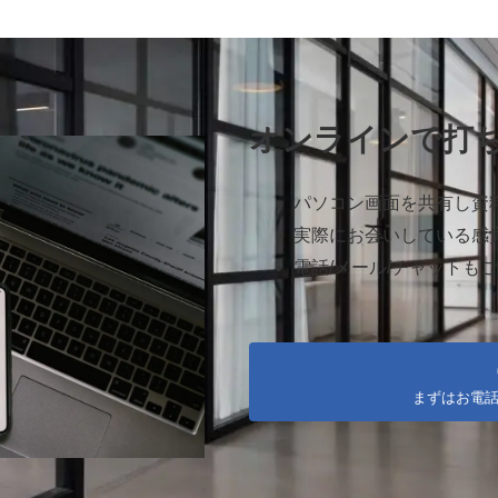
オンラインで打
パソコン画面を共有し資
実際にお会いしている感
電話/メール/チャットも
まずはお電