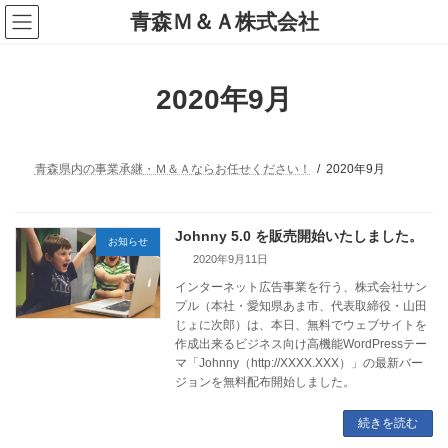
コ
ナ
青森Ｍ＆Ａ株式会社
ン
ビ
テ
ゲ
ン
ー
ツ
シ
2020年9月
へ
ョ
ス
ン
キ
に
ッ
移
プ
動
青森県内の事業承継・Ｍ＆Ａならお任せください！
2020年9月
Johnny 5.0 を販売開始いたしました。
お知らせ
2020年9月11日
インターネット広告事業を行う、株式会社サン
プル（本社・愛知県あま市、代表取締役・山田
じょに次郎）は、本日、無料でウェブサイトを
作成出来るビジネス向け高機能WordPressテー
マ「Johnny（http://XXXX.XXX）」の最新バー
ジョンを無料配布開始しました。
続きを読む